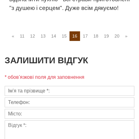
"з душею і серцем". Дуже всім дякуємо!
«
11
12
13
14
15
16
17
18
19
20
»
ЗАЛИШИТИ ВІДГУК
* обов'язкові поля для заповнення