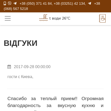
+38 (050) 371 41 84
,
+38 (03251) 42 134
,
+38
(068) 567 5218
t води 26°C
ВІДГУКИ
2017-09-28 00:00:00
гости с Киева,
Спасибо за теплый прием!! Огромная
благодарность за вкусную кухню и