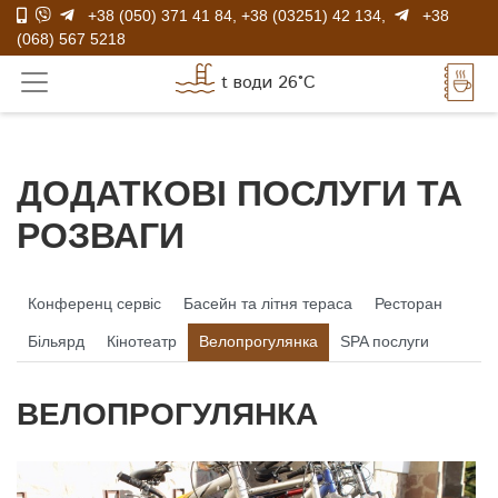
+38 (050) 371 41 84
,
+38 (03251) 42 134
,
+38
(068) 567 5218
t води 26°C
ДОДАТКОВІ ПОСЛУГИ ТА
РОЗВАГИ
Конференц сервіс
Басейн та літня тераса
Ресторан
Більярд
Кінотеатр
Велопрогулянка
SPA послуги
ВЕЛОПРОГУЛЯНКА